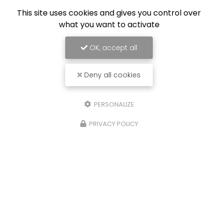
Message
This site uses cookies and gives you control over
what you want to activate
OK, accept all
Deny all cookies
J'autorise ce site à conserver l'ensemble des données transmises dans
ce formulaire pour faciliter le suivi et le traitement de ma demande.
(Aucune exploitation commerciale ne sera faite des données conservées.
Voir notre
politique de confidentialité
)
PERSONALIZE
PRIVACY POLICY
Zone d'intervention