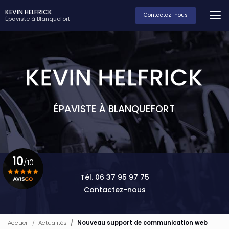
Aller
KEVIN HELFRICK
au
Contactez-nous
Épaviste à Blanquefort
contenu
principal
ÉPAVISTE À BLANQUEFORT
10
/10
Tél. 06 37 95 97 75
Contactez-nous
Voir le certificat
Accueil
Actualités
Nouveau support de communication web