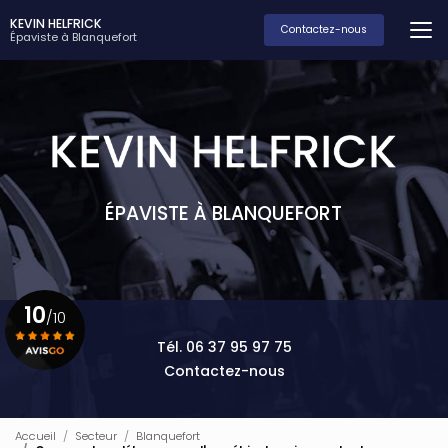
Aller
KEVIN HELFRICK
au
Contactez-nous
Épaviste à Blanquefort
contenu
principal
ÉPAVISTE À BLANQUEFORT
10
/10
Tél. 06 37 95 97 75
Contactez-nous
Voir le certificat
Accueil
Secteur
Blanquefort