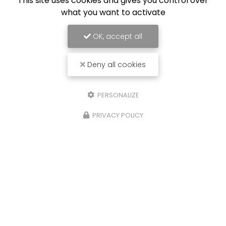
This site uses cookies and gives you control over
what you want to activate
OK, accept all
Deny all cookies
PERSONALIZE
10/07/2025
PRIVACY POLICY
Rachat de voiture Bordeaux
Remplacez moi par votre texte... Vous
souhaitant une agréable visite, si vous avez
besoin d'un complément d'information
concernant votre reprise
: prenez contact dès à
présent.
Toute l'actualité