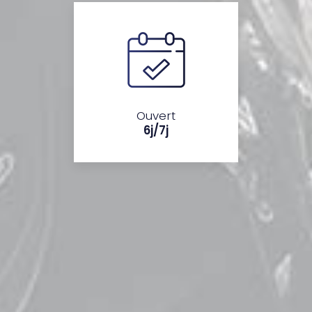
Ouvert
6j/7j