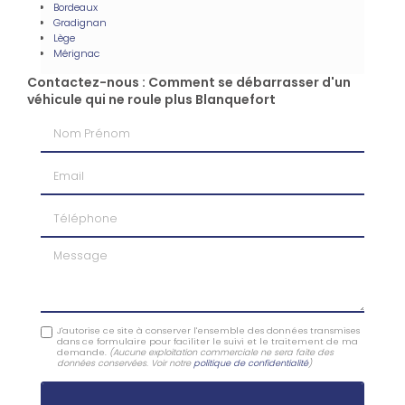
Bordeaux
Gradignan
Lège
Mérignac
Contactez-nous : Comment se débarrasser d'un
véhicule qui ne roule plus Blanquefort
Nom Prénom
Email
Téléphone
Message
J'autorise ce site à conserver l'ensemble des données transmises
dans ce formulaire pour faciliter le suivi et le traitement de ma
demande.
(Aucune exploitation commerciale ne sera faite des
données conservées. Voir notre
politique de confidentialité
)