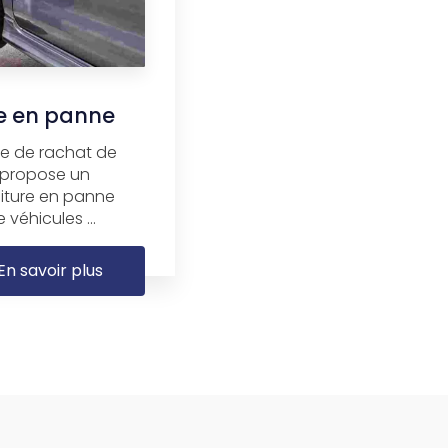
re en panne
ise de rachat de
, propose un
oiture en panne
 véhicules ...
En savoir plus