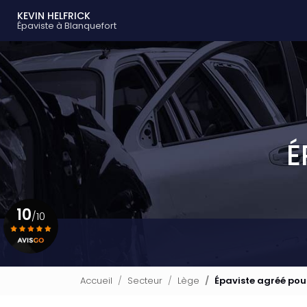
Navigation principale
Aller
KEVIN HELFRICK
au
Épaviste à Blanquefort
contenu
principal
É
10
/10
Voir le certificat
Accueil
Secteur
Lège
Épaviste agréé pou