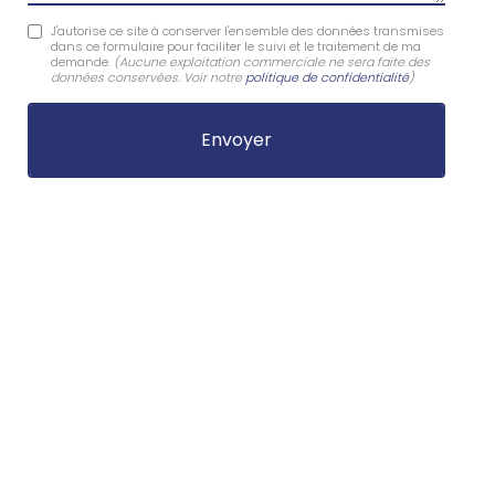
J'autorise ce site à conserver l'ensemble des données transmises
dans ce formulaire pour faciliter le suivi et le traitement de ma
demande.
(Aucune exploitation commerciale ne sera faite des
données conservées. Voir notre
politique de confidentialité
)