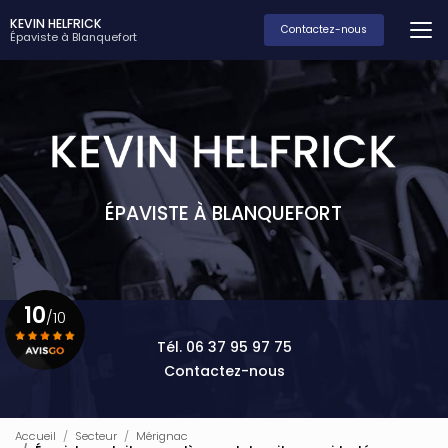
Aller
KEVIN HELFRICK
au
Contactez-nous
Épaviste à Blanquefort
contenu
principal
ÉPAVISTE À BLANQUEFORT
10
/10
Tél. 06 37 95 97 75
Contactez-nous
Voir le certificat
Accueil
Secteur
Mérignac