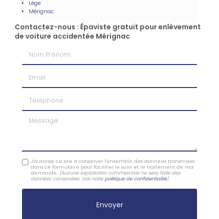
Lège
Mérignac
Contactez-nous : Épaviste gratuit pour enlèvement
de voiture accidentée Mérignac
Nom Prénom
Email
Téléphone
Message
J'autorise ce site à conserver l'ensemble des données transmises
dans ce formulaire pour faciliter le suivi et le traitement de ma
demande.
(Aucune exploitation commerciale ne sera faite des
données conservées. Voir notre
politique de confidentialité
)