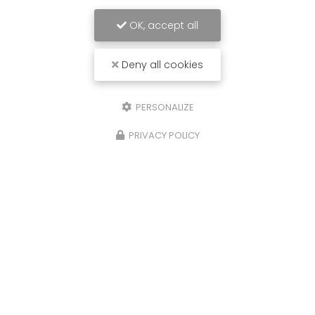
OK, accept all
Deny all cookies
10/07/2025
PERSONALIZE
Rachat de voiture Bordeaux
PRIVACY POLICY
Remplacez moi par votre texte... Vous
souhaitant une agréable visite, si vous avez
besoin d'un complément d'information
concernant votre reprise
: prenez contact dès à
présent.
Toute l'actualité