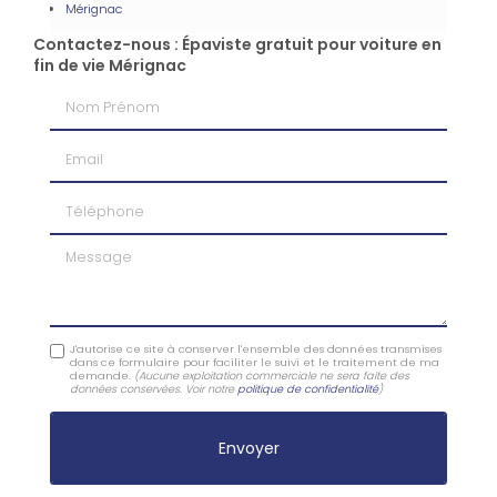
Mérignac
Contactez-nous : Épaviste gratuit pour voiture en
fin de vie Mérignac
Nom Prénom
Email
Téléphone
Message
J'autorise ce site à conserver l'ensemble des données transmises
dans ce formulaire pour faciliter le suivi et le traitement de ma
demande.
(Aucune exploitation commerciale ne sera faite des
données conservées. Voir notre
politique de confidentialité
)