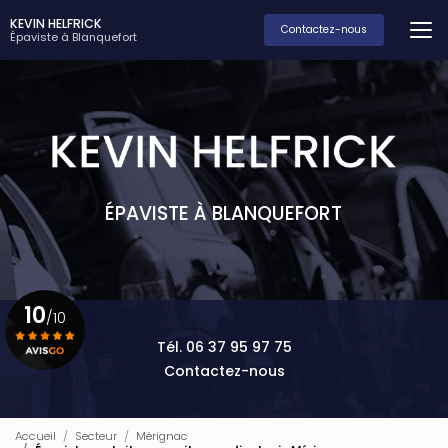
Aller
KEVIN HELFRICK
au
Contactez-nous
Épaviste à Blanquefort
contenu
principal
ÉPAVISTE À BLANQUEFORT
10
/10
Tél. 06 37 95 97 75
Contactez-nous
Voir le certificat
Accueil
Secteur
Mérignac