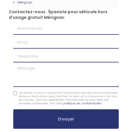
Mérignac
Contactez-nous : Épaviste pour véhicule hors
d'usage gratuit Mérignac
Nom Prénom
Email
Téléphone
Message
J'autorise ce site à conserver l'ensemble des données transmises
dans ce formulaire pour faciliter le suivi et le traitement de ma
demande.
(Aucune exploitation commerciale ne sera faite des
données conservées. Voir notre
politique de confidentialité
)