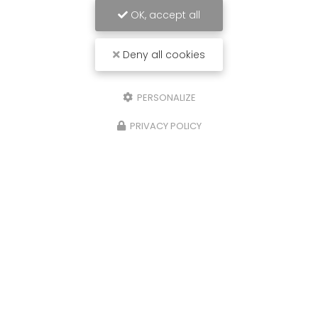
OK, accept all
Deny all cookies
10/07/2025
PERSONALIZE
Rachat de voiture Bordeaux
PRIVACY POLICY
Remplacez moi par votre texte... Vous
souhaitant une agréable visite, si vous avez
besoin d'un complément d'information
concernant votre reprise
: prenez contact dès à
présent.
Toute l'actualité