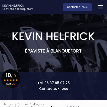
Aller
KEVIN HELFRICK
au
Contactez-nous
Épaviste à Blanquefort
contenu
principal
ÉPAVISTE À BLANQUEFORT
10
/10
Tél. 06 37 95 97 75
Contactez-nous
Voir le certificat
Accueil
Secteur
Mérignac