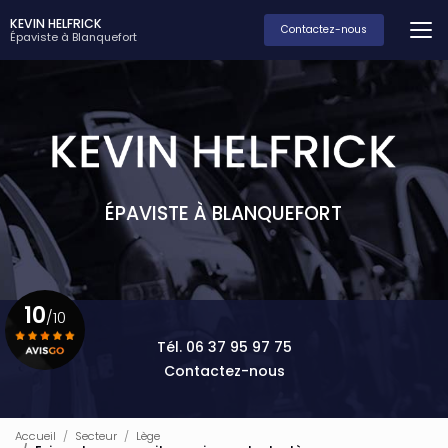
Aller
KEVIN HELFRICK
au
Contactez-nous
Épaviste à Blanquefort
contenu
principal
ÉPAVISTE À BLANQUEFORT
10
/10
Tél. 06 37 95 97 75
Contactez-nous
Voir le certificat
Accueil
Secteur
Lège