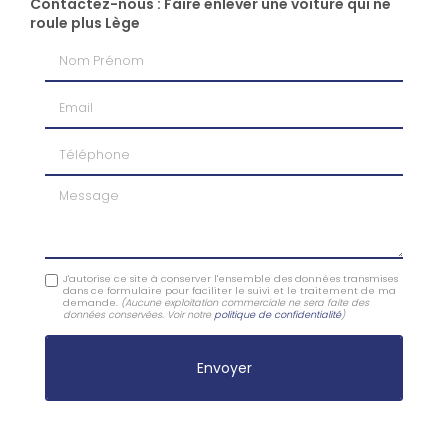
Contactez-nous : Faire enlever une voiture qui ne
roule plus Lège
Nom Prénom
Email
Téléphone
Message
J'autorise ce site à conserver l'ensemble des données transmises
dans ce formulaire pour faciliter le suivi et le traitement de ma
demande.
(Aucune exploitation commerciale ne sera faite des
données conservées. Voir notre
politique de confidentialité
)