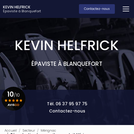
Aller
KEVIN HELFRICK
au
Contactez-nous
Épaviste à Blanquefort
contenu
principal
ÉPAVISTE À BLANQUEFORT
10
/10
Tél. 06 37 95 97 75
Contactez-nous
Voir le certificat
Accueil
Secteur
Mérignac