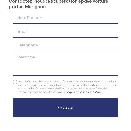
Contactez-nous : Récupération épave voiture
gratuit Mérignac
Nom Prénom
Email
Téléphone
Message
J'autorise ce site à conserver l'ensemble des données transmises
dans ce formulaire pour faciliter le suivi et le traitement de ma
demande.
(Aucune exploitation commerciale ne sera faite des
données conservées. Voir notre
politique de confidentialité
)