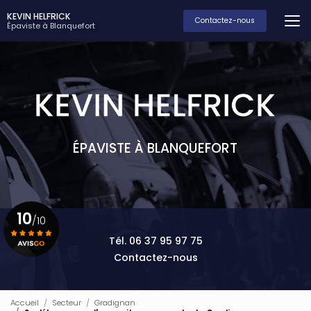
Aller
KEVIN HELFRICK
au
Contactez-nous
Épaviste à Blanquefort
contenu
principal
ÉPAVISTE À BLANQUEFORT
10
/10
Tél. 06 37 95 97 75
Contactez-nous
Voir le certificat
Accueil
Secteur
Gradignan