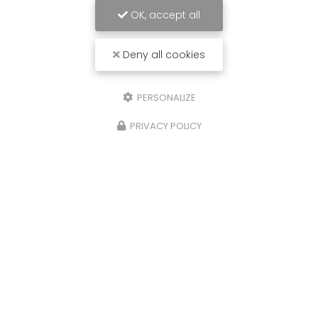
OK, accept all
Deny all cookies
10/07/2025
PERSONALIZE
Rachat de voiture Bordeaux
PRIVACY POLICY
Remplacez moi par votre texte... Vous
souhaitant une agréable visite, si vous avez
besoin d'un complément d'information
concernant votre reprise
: prenez contact dès à
présent.
Toute l'actualité