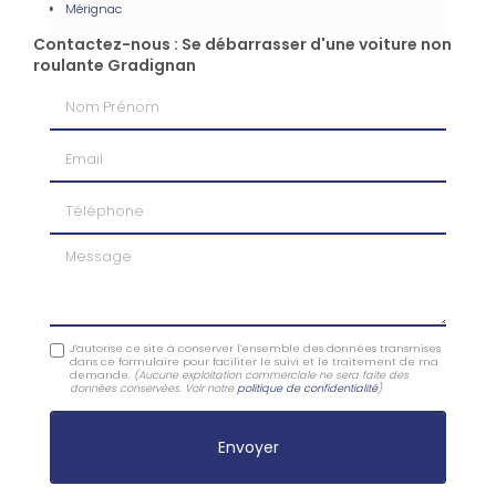
Mérignac
Contactez-nous : Se débarrasser d'une voiture non
roulante Gradignan
Nom Prénom
Email
Téléphone
Message
J'autorise ce site à conserver l'ensemble des données transmises
dans ce formulaire pour faciliter le suivi et le traitement de ma
demande.
(Aucune exploitation commerciale ne sera faite des
données conservées. Voir notre
politique de confidentialité
)