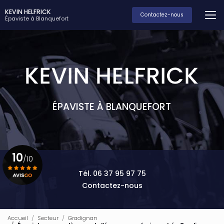
Aller
KEVIN HELFRICK
au
Contactez-nous
Épaviste à Blanquefort
contenu
principal
ÉPAVISTE À BLANQUEFORT
10
/10
Tél. 06 37 95 97 75
Contactez-nous
Voir le certificat
Accueil
Secteur
Gradignan