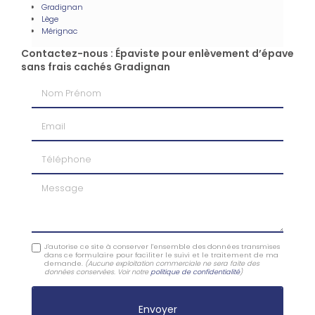
Gradignan
Lège
Mérignac
Contactez-nous : Épaviste pour enlèvement d’épave
sans frais cachés Gradignan
Nom Prénom
Email
Téléphone
Message
J'autorise ce site à conserver l'ensemble des données transmises
dans ce formulaire pour faciliter le suivi et le traitement de ma
demande.
(Aucune exploitation commerciale ne sera faite des
données conservées. Voir notre
politique de confidentialité
)