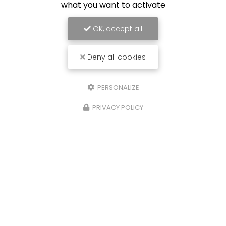
what you want to activate
OK, accept all
Deny all cookies
PERSONALIZE
10/07/2025
Rachat de voiture Bordeaux
PRIVACY POLICY
Remplacez moi par votre texte... Vous
souhaitant une agréable visite, si vous avez
besoin d'un complément d'information
concernant votre reprise
: prenez contact dès à
présent.
Toute l'actualité