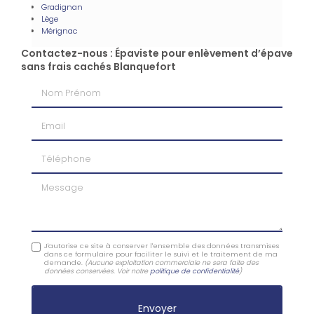
Gradignan
Lège
Mérignac
Contactez-nous : Épaviste pour enlèvement d’épave
sans frais cachés Blanquefort
Nom Prénom
Email
Téléphone
Message
J'autorise ce site à conserver l'ensemble des données transmises
dans ce formulaire pour faciliter le suivi et le traitement de ma
demande.
(Aucune exploitation commerciale ne sera faite des
données conservées. Voir notre
politique de confidentialité
)