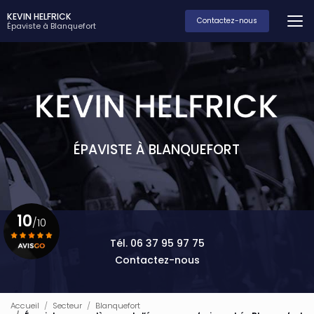
Aller
KEVIN HELFRICK
au
Contactez-nous
Épaviste à Blanquefort
contenu
principal
ÉPAVISTE À BLANQUEFORT
10
/10
Tél. 06 37 95 97 75
Contactez-nous
Voir le certificat
Accueil
Secteur
Blanquefort