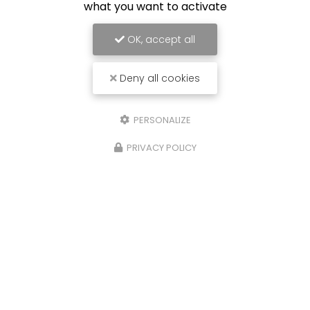
what you want to activate
OK, accept all
Deny all cookies
PERSONALIZE
10/07/2025
Rachat de voiture Bordeaux
PRIVACY POLICY
Remplacez moi par votre texte... Vous
souhaitant une agréable visite, si vous avez
besoin d'un complément d'information
concernant votre reprise
: prenez contact dès à
présent.
Toute l'actualité