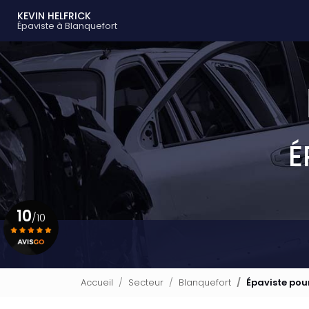
Navigation principale
Aller
KEVIN HELFRICK
au
Épaviste à Blanquefort
contenu
principal
É
10
/10
Voir le certificat
Accueil
Secteur
Blanquefort
Épaviste pou