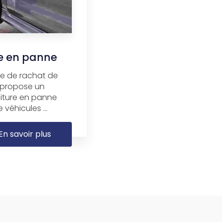
re en panne
ise de rachat de
, propose un
oiture en panne
 véhicules ...
En savoir plus