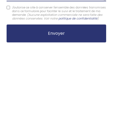
J'autorise ce site à conserver l'ensemble des données transmises
dans ce formulaire pour faciliter le suivi et le traitement de ma
demande.
(Aucune exploitation commerciale ne sera faite des
données conservées. Voir notre
politique de confidentialité
)