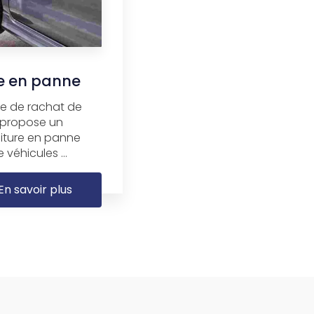
re en panne
ise de rachat de
, propose un
oiture en panne
 véhicules ...
En savoir plus