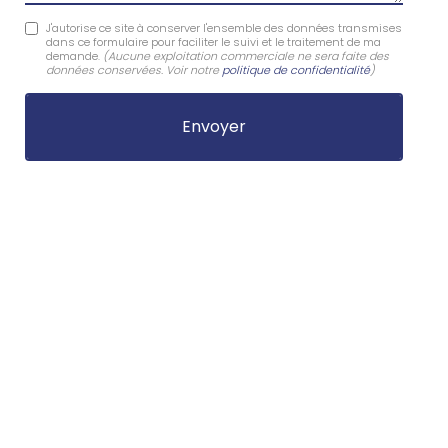
J'autorise ce site à conserver l'ensemble des données transmises
dans ce formulaire pour faciliter le suivi et le traitement de ma
demande.
(Aucune exploitation commerciale ne sera faite des
données conservées. Voir notre
politique de confidentialité
)